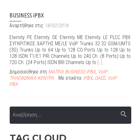
BUSINESS iPBX
Αναρτήθηκε στις
18/02/2016
Eternity PE Eternity GE Eternity ME Eternity LE PLCC PBX
ΣΥΓΚΡΙΤΙΚΟΣ ΧΑΡΤΗΣ ΜΕ/LE VoIP Trunks 32 32 GSM/UMTS
(3G) Trunks Up to 64 Up to 128 CO Ports Up to 128 Up to
128 ISDN T1/E1 PRI Channels Up to 240 Ch. (8 Ports) Up to
Διαβάστε
720 Ch. (24 Ports) ISDN BRI Channels Up to
[…]
περισσότερα
Δημοσιεύθηκε στη
MATRIX BUSINESS iPBX
,
VoIP
για
ΤΗΛΕΦΩΝΙΚΑ ΚΕΝΤΡΑ
Με ετικέτα:
iPBX
,
OAEE
,
VoIP
BUSINESS
PBX
iPBX
Αναζήτηση για:
TAG CLOUD