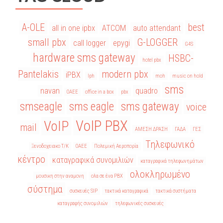
A-OLE
best
all in one ipbx
ATCOM
auto attendant
small pbx
G-LOGGER
call logger
epygi
G4S
hardware sms gateway
HSBC-
hotel pbx
Pantelakis
modern pbx
iPBX
lph
moh
music on hold
sms
navan
quadro
OAEE
office in a box
pbx
smseagle
sms eagle
sms gateway
voice
VoIP PBX
VoIP
mail
ΑΜΕΣΗ ΔΡΑΣΗ
ΓΑΔΑ
ΓΕΣ
Τηλεφωνικό
Ξενοδοχειακο Τ/Κ
ΟΑΕΕ
Πολεμική Αεροπορία
κέντρο
καταγραφικά συνομιλιών
καταγραφικά τηλεφωνημάτων
ολοκληρωμένο
μουσικη στην αναμονη
ολα σε ένα PBX
σύστημα
συσκευές SIP
τακτικά καταγραφικά
τακτικά συστήματα
καταγραφής συνομιλιών
τηλεφωνικές συσκευές