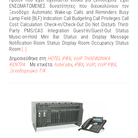
ΕΝΣΩΜΑΤΩΜΕΝΕΣ δυνατότητες που διευκολύνουν τον
Ξενοδόχο: Automatic Wake-up Calls and Reminders Busy
Lamp Field (BLF) Indication Call Budgeting Call Privileges Call
Cost Calculation Check-in/Check-Out Do Not Disturb Third-
Party PMS/CAS Integration Guest-In/Guest-Out Status
Music-on-Hold Mini Bar Status and Display Message
Notification Room Status Display Room Occupancy Status
Διαβάστε
Room
[…]
περισσότερα
Δημοσιεύθηκε στη
HOTEL iPBX
,
VoIP ΤΗΛΕΦΩΝΙΚΑ
για
ΚΕΝΤΡΑ
Με ετικέτα:
hotel pbx
,
iPBX
,
VoIP
,
VoIP PBX
,
HOTEL
Ξενοδοχειακο Τ/Κ
–
MOTEL
iPBX