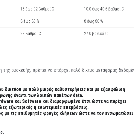
16 έως 32 βαθμοί C
10.0 έως 40.6 βαθμοί C
8 έως 80 %
8 έως 80 %
23 βαθμοί C
27.0 βαθμοί C
ση της συσκευής, πρέπει να υπάρχει καλό δίκτυο μεταφοράς δεδομ
ου δικτύου με πολύ μικρές καθυστερήσεις και με εξασφάλιση
 φωνής έναντι των λοιπών πακέτων
data.
rdware και Software και διαμορφωμένο έτσι ώστε να παρέχει
λες εξωτερικές ή εσωτερικές επεμβάσεις.
 με τις επιθυμητές φραγές κλήσεων ώστε να τον ενσωματώσει
ς.