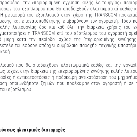
οσφέρει την «περιορισμένη εγγύηση καλής λειτουργίας» περιορ
μερών του εξοπλισμού που θα αποδειχθούν ελαττωματικά καθώς κ
ν. Η μεταφορά του εξοπλισμού στον χώρο της TRANSCOM προκειμ
λωσης και επανατοποθέτησης επιβαρύνουν τον αγοραστή. Τόσο κ
καλής λειτουργίας όσο και καθ όλη την διάρκεια χρήσης του 
αγματοποιήσει η TRANSCOM επί του εξοπλισμού του αγοραστή αμεί
 μέρη κατά την περίοδο ισχύος της “περιορισμένης εγγύησης
 εκτελείται εφόσον υπάρχει συμβόλαιο παροχής τεχνικής υποστήρι
σκευή.
λισμού που θα αποδειχθούν ελαττωματικά καθώς και της εργασ
 ως ισχύει στην διάρκεια της «περιορισμένης εγγύησης καλής λειτου
γασίες ή αντικαταστάσεις ή πρόσκαιρη αντικατάσταση του μηχανήμ
ταση οποιωνδήποτε ζημιών που προέκυψαν στον αγοραστή ή σε 
 του εξοπλισμού.
φύσεως ηλεκτρικές διαταραχές