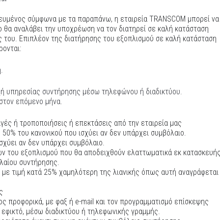
τευμένος σύμφωνα με τα παραπάνω, η εταιρεία TRANSCOM μπορεί να
ο θα αναλάβει την υποχρέωση να τον διατηρεί σε καλή κατάσταση
ς του. Επιπλέον της διατήρησης του εξοπλισμού σε καλή κατάσταση
ρονται:
.
χή υπηρεσίας συντήρησης μέσω τηλεφώνου ή διαδικτύου.
 στον επόμενο μήνα.
γές ή τροποποιήσεις ή επεκτάσεις από την εταιρεία μας
50% του κανονικού που ισχύει αν δεν υπάρχει συμβόλαιο.
σχύει αν δεν υπάρχει συμβόλαιο.
ν του εξοπλισμού που θα αποδειχθούν ελαττωματικά εκ κατασκευής
ολαίου συντήρησης.
 με τιμή κατά 25% χαμηλότερη της λιανικής όπως αυτή αναγράφεται
ς
ς προφορικά, με φαξ ή e-mail και τον προγραμματισμό επίσκεψης
ι εφικτό, μέσω διαδικτύου ή τηλεφωνικής γραμμής.