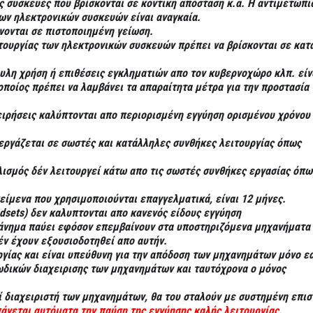
ς συσκευές που βρίσκονται σε κοντική απόσταση κ.α. Η αντιμετώπι
ων ηλεκτρονικών συσκευών είναι αναγκαία.
νονται σε πιστοποιημένη γείωση.
τουργίας των ηλεκτρονικών συσκευών πρέπει να βρίσκονται σε κατ
υλη χρήση ή επιθέσεις εγκληματιών απο τον κυβερνοχώρο κλπ. είν
οποίος πρέπει να λαμβάνει τα απαραίτητα μέτρα για την προστασία 
ιρήσεις καλύπτονται απο περιορισμένη εγγύηση ορισμένου χρόνου
εργάζεται σε σωστές και κατάλληλες συνθήκες λειτουργίας όπως
λισμός δέν λειτουργεί κάτω απο τις σωστές συνθήκες εργασίας όπω
κείμενα που χρησιμοποιούνται επαγγελματικά, είναι 12 μήνες.
sets) δεν καλυπτονται απο κανενός είδους εγγύηση
χάνημα παύει εφόσον επεμβαίνουν στα υποστηριζόμενα μηχανήματα
ν έχουν εξουσιοδοτηθεί απο αυτήν.
γίας και είναι υπεύθυνη για την απόδοση των μηχανημάτων μόνο εά
ωδικών
διαχειρισης των μηχανημάτων και ταυτόχρονα ο μόνος
οί διαχειριστή των μηχανημάτων, θα του σταλούν με συστημένη επι
πάγεται αυτόματα την παύση της εγγύησης καλής λειτουργίας.