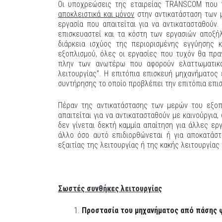
Οι υποχρεώσεις της εταιρείας TRANSCOM που πρ
αποκλειστικά και μόνον
στην αντικατάσταση των 
εργασία που απαιτείται για να αντικατασταθού
επισκευαστεί και τα κόστη των εργασιών αποξή
διάρκεια ισχύος της περιορισμένης εγγύησης 
εξοπλισμού, όλες οι εργασίες που τυχόν θα πρ
πλην των ανωτέρω που αφορούν ελαττωματικά
λειτουργίας”. Η επιτόπια επισκευή μηχανήματος
συντήρησης το οποίο προβλέπει την επιτόπια επι
Πέραν της αντικατάστασης των μερών του εξοπ
απαιτείται για να αντικατασταθούν με καινούργια,
δεν γίνεται δεκτή καμμία απαίτηση για άλλες ερ
άλλο όσο αυτό επιδιορθώνεται ή για αποκατάσ
εξαιτίας της λειτουργίας ή της κακής λειτουργίας
Σωστές συνθήκες λειτουργίας
Προστασία του μηχανήματος από πάσης 