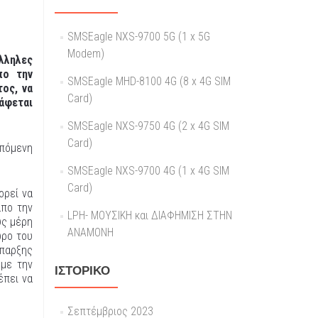
SMSEagle NXS-9700 5G (1 x 5G
Modem)
λληλες
πο την
SMSEagle MHD-8100 4G (8 x 4G SIM
ος, να
Card)
άφεται
SMSEagle NXS-9750 4G (2 x 4G SIM
Card)
επόμενη
SMSEagle NXS-9700 4G (1 x 4G SIM
Card)
ορεί να
απο την
LPH- ΜΟΥΣΙΚΗ και ΔΙΑΦΗΜΙΣΗ ΣΤΗΝ
υς μέρη
ΑΝΑΜΟΝΗ
ώρο του
ύπαρξης
 με την
ΙΣΤΟΡΙΚΌ
έπει να
Σεπτέμβριος 2023