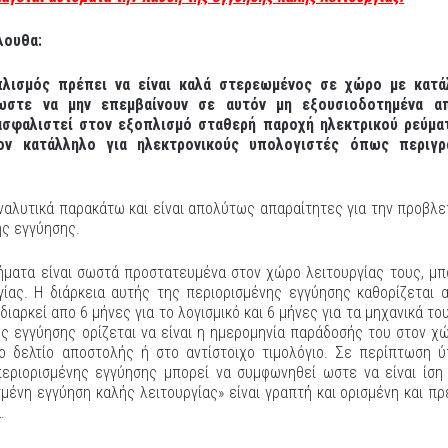
λουθα:
πλισμός πρέπει να είναι καλά στερεωμένος σε χώρο με κατά
 ωστε να μην επεμβαίνουν σε αυτόν μη εξουσιοδοτημένα α
σφαλιστεί στον εξοπλισμό σταθερή παροχή ηλεκτρικού ρεύματ
ον κατάλληλο για ηλεκτρονικούς υπολογιστές όπως περιγρ
ναλυτικά παρακάτω και είναι απολύτως απαραίτητες για την προβλ
ης εγγύησης.
νήματα είναι σωστά προστατευμένα στον χώρο λειτουργίας τους, μπ
ίας. Η διάρκεια αυτής της περιορισμένης εγγύησης καθορίζεται 
ιαρκεί απο 6 μήνες για το λογισμικό και 6 μήνες για τα μηχανικά το
ης εγγύησης ορίζεται να είναι η ημερομηνία παράδοσής του στον χ
χο δελτίο αποστολής ή στο αντίστοιχο τιμολόγιο. Σε περίπτωση 
περιορισμένης εγγύησης μπορεί να συμφωνηθεί ωστε να είναι ίση
μένη εγγύηση καλής λειτουργίας» είναι γραπτή και ορισμένη και πρ
.