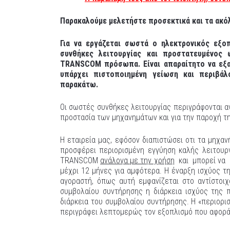
Παρακαλούμε μελετήστε προσεκτικά και τα ακό
Για να εργάζεται σωστά ο ηλεκτρονικός εξο
συνθήκες λειτουργίας και προστατευμένος
TRANSCOM πρόσωπα. Είναι απαραίτητο να εξα
υπάρχει πιστοποιημένη γείωση και περιβάλ
παρακάτω.
Οι σωστές συνθήκες λειτουργίας περιγράφονται α
προστασία των μηχανημάτων και για την παροχή τ
Η εταιρεία μας, εφόσον διαπιστώσει οτι τα μηχα
προσφέρει περιορισμένη εγγύηση καλής λειτουργ
TRANSCOM
ανάλογα με την χρήση
και μπορεί να δ
μέχρι 12 μήνες για αμφότερα. Η έναρξη ισχύος τ
αγοραστή, όπως αυτή εμφανίζεται στο αντίστοι
συμβολαίου συντήρησης η διάρκεια ισχύος της 
διάρκεια του συμβολαίου συντήρησης. Η «περιορισ
περιγράφει λεπτομερώς τον εξοπλισμό που αφορά