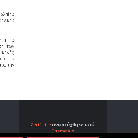
βολαίου
ρονικού
ητα του
ση των
ς καλής
μού του
ατά την
Zerif Lite
αναπτύχθηκε από
ThemeIsle