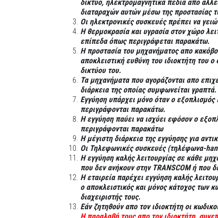
δίκτυο, ηλεκτρομαγνητικά πεδία απο άλλε
διαταραχών αυτών μέσω της προστασίας τ
Οι ηλεκτρονικές συσκευές πρέπει να γειώ
Η θερμοκρασία και υγρασία στον χώρο λει
επίπεδα όπως περιγράφεται παρακάτω.
Η προστασία του μηχανήματος απο κακόβο
αποκλειστική ευθύνη του ιδιοκτήτη του ο 
δικτύου του.
Τα μηχανήματα που αγοράζονται απο επιχε
διάρκεια της οποίας συμφωνείται γραπτά.
Εγγύηση υπάρχει μόνο όταν ο εξοπλισμός 
περιγράφονται παρακάτω.
Η εγγύηση παύει να ισχύει εφόσον ο εξοπ
περιγράφονται παρακάτω
Η μέγιστη διάρκεια της εγγύησης για αντι
Οι Τηλεφωνικές συσκευές (τηλέφωνα-hand
Η εγγύηση καλής λειτουργίας σε κάθε μη
που δεν ανήκουν στην TRANSCOM ή που δέ
Η εταιρεία παρέχει εγγύηση καλής λειτουρ
ο αποκλειστικός
και μόνος κάτοχος των κ
διαχειριστής τους.
Εάν ζητηθούν απο τον ιδιοκτήτη οι κωδικ
Η παραλαβή τους απο τον ιδιοκτήτη, συνε