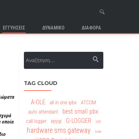
ΕΓΓΥΗΣΕΙΣ
ΔΥΝΑΜΙΚΟ
ΔΙΑΦΟΡΑ
Αναζήτηση για:
TAG CLOUD
κλώματα
A-OLE
all in one ipbx
ATCOM
best small pbx
auto attendant
σχυρά
G-LOGGER
call logger
epygi
 οποία
G4S
hardware sms gateway
hotel
διο