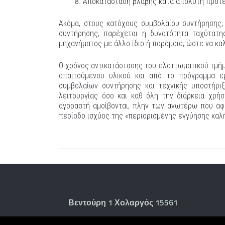
Αποκατάσταση βλάβης κατά απόλυτη προτε
Ακόμα, στους κατόχους συμβολαίου συντήρησης,
συντήρησης, παρέχεται η δυνατότητα ταχύτατη
μηχανήματος με άλλο ίδιο ή παρόμοιο, ώστε να κα
Ο χρόνος αντικατάστασης του ελαττωματικού τμήμ
απαιτούμενου υλικού και από το πρόγραμμα ε
συμβολαίων συντήρησης και τεχνικής υποστήριξ
λειτουργίας όσο και καθ όλη την διάρκεια χρή
αγοραστή αμοίβονται, πλην των ανωτέρω που αφ
περίοδο ισχύος της «περιορισμένης εγγύησης καλή
Βεντούρη 1 Χολαργός 15561