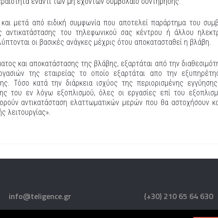
ραιότητα έναντι των μη εχόντων συμβόλαιο συντήρησης.
 και μετά από ειδική συμφωνία που αποτελεί παράρτημα του συμ
ς αντικατάστασης του τηλεφωνικού σας κέντρου ή άλλου ηλεκτ
λύπτονται οι βασικές ανάγκες μέχρις ότου αποκατασταθεί η βλάβη.
ατος και αποκατάστασης της βλάβης, εξαρτάται από την διαθεσιμότ
ργασιών της εταιρείας το οποίο εξαρτάται απο την εξυπηρέτη
ης. Τόσο κατά την διάρκεια ισχύος της περιορισμένης εγγύηση
σης του εν λόγω εξοπλισμού, όλες οι εργασίες επί του εξοπλισ
ορούν αντικατάσταση ελαττωματικών μερών που θα αστοχήσουν κ
ς λειτουργίας».
info@teligence.gr
(+30) 210 65 64 630