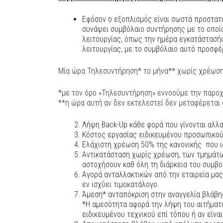
Εφόσον ο εξοπλισμός είναι σωστά προστα
συνάψει συμβόλαιο συντήρησης με το οποί
λειτουργίας, όπως την ημέρα εγκατάστασή
λειτουργίας, με το συμβόλαιο αυτό προσφέ
Μία ώρα Τηλεσυντήρηση* το μήνα** χωρίς χρέωση
*με τον όρο «Τηλεσυντήρηση» εννοούμε την παρο
**η ώρα αυτή αν δεν εκτελεστεί δεν μεταφέρεται
Λήψη Back-Up κάθε φορά που γίνονται αλλα
Κόστος εργασίας ειδικευμένου προσωπικού 
Ελάχιστη χρέωση 50% της κανονικής που ι
Αντικατάσταση χωρίς χρέωση, των τμημάτω
αστοχήσουν καθ όλη τη διάρκεια του συμβ
Αγορά ανταλλακτικών από την εταιρεία μας
εν ισχύει τιμοκατάλογο.
Άμεση* ανταπόκριση στην αναγγελία βλάβη
*Η αμεσότητα αφορά την λήψη του αιτήματο
ειδικευμένου τεχνικού επί τόπου ή αν είνα