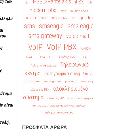
HSBC-Pantelakis
ση των
iPBX
pbx
lph
modern pbx
moh
music on hold
navan
quadro
άλληλα
OAEE
office in a box
pbx
sms
smseagle
sms eagle
αι
sms gateway
voice mail
του
VoIP PBX
VoIP
 η
ΑΜΕΣΗ
ΔΡΑΣΗ
ΓΑΔΑ
ΓΕΣ
Ξενοδοχειακο Τ/Κ
ΟΑΕΕ
Τηλεφωνικό
Πολεμική Αεροπορία
ς
κέντρο
καταγραφικά συνομιλιών
καταγραφικά τηλεφωνημάτων
μουσικη στην αναμονη
ολοκληρωμένο
ολα σε ένα PBX
 άτομα
σύστημα
συσκευές SIP
τακτικά καταγραφικά
ν είναι
τακτικά συστήματα καταγραφής συνομιλιών
τηλεφωνικές συσκευές
στολή
.
ΠΡΌΣΦΑΤΑ ΆΡΘΡΑ