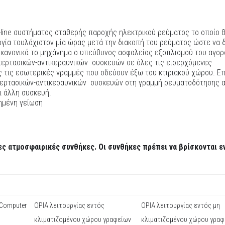
-line συστήματος σταθερής παροχής ηλεκτρικού ρεύματος το οποίο 
υργία τουλάχιστον μία ώρας μετά την διακοπή του ρεύματος ώστε να 
 κανονικά το μηχάνημα ο υπεύθυνος ασφαλείας εξοπλισμού του αγορ
περτασικών-αντικεραυνικών συσκευών σε όλες τις εισερχόμενες
ς τις εσωτερικές γραμμές που οδεύουν έξω του κτιριακού χώρου. Ε
περτασικών-αντικεραυνικών συσκευών στη γραμμή ρευματοδότησης 
ι άλλη συσκευή.
ημένη γείωση
ς ατμοσφαιρικές συνθήκες. Οι συνθήκες πρέπει να βρίσκονται ε
 Computer
ΟΡΙΑ λειτουργίας εντός
ΟΡΙΑ λειτουργίας εντός μη
κλιματιζομένου χώρου γραφείων
κλιματιζομένου χώρου γραφ